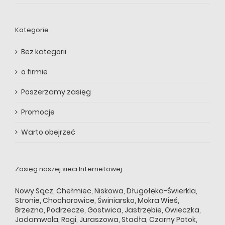
Kategorie
Bez kategorii
o firmie
Poszerzamy zasięg
Promocje
Warto obejrzeć
Zasięg naszej sieci Internetowej:
Nowy Sącz
,
Chełmiec
,
Niskowa
,
Długołęka-Świerkla
,
Stronie
,
Chochorowice
,
Świniarsko
,
Mokra Wieś
,
Brzezna
,
Podrzecze
,
Gostwica
,
Jastrzębie
,
Owieczka
,
Jadamwola
,
Rogi
,
Juraszowa
,
Stadła
,
Czarny Potok
,