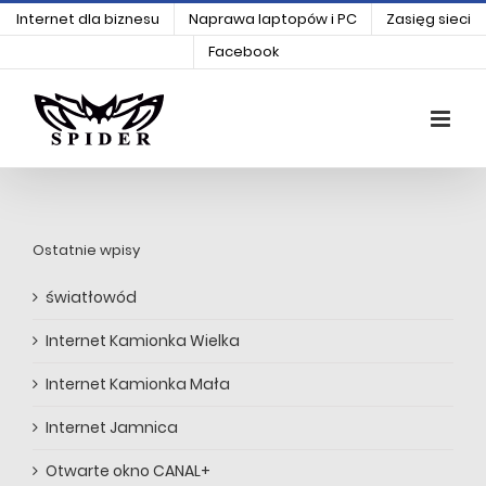
Skip
Internet dla biznesu
Naprawa laptopów i PC
Zasięg sieci
to
content
Open
Facebook
Ostatnie wpisy
światłowód
Internet Kamionka Wielka
Internet Kamionka Mała
Internet Jamnica
Otwarte okno CANAL+