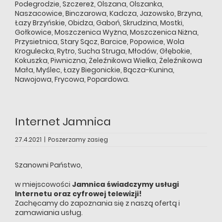
Podegrodzie
,
Szczereż
,
Olszana
,
Olszanka
,
Naszacowice
,
Binczarowa
,
Kadcza
,
Jazowsko
,
Brzyna
,
Łazy Brzyńskie
,
Obidza
,
Gaboń
,
Skrudzina
,
Mostki
,
Gołkowice
,
Moszczenica Wyżna
,
Moszczenica Niżna
,
Przysietnica
,
Stary Sącz
,
Barcice
,
Popowice
,
Wola
Krogulecka
,
Rytro
,
Sucha Struga
,
Młodów
,
Głębokie
,
Kokuszka
,
Piwniczna
,
Żeleźnikowa Wielka
,
Żeleźnikowa
Mała
,
Myślec
,
Łazy Biegonickie
,
Bącza-Kunina
,
Nawojowa
,
Frycowa
,
Popardowa
.
Internet Jamnica
27.4.2021
|
Poszerzamy zasięg
Szanowni Państwo,
w miejscowości
Jamnica
świadczymy usługi
Internetu oraz cyfrowej telewizji!
Zachęcamy do zapoznania się z naszą ofertą i
zamawiania usług.