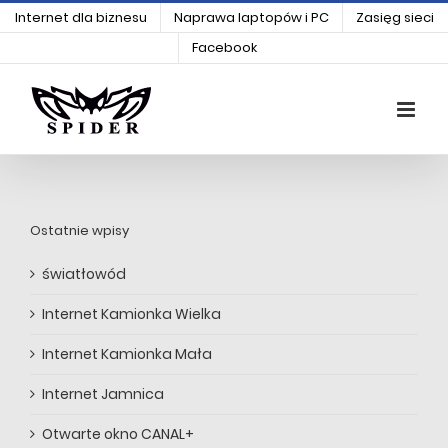
Skip
Internet dla biznesu
Naprawa laptopów i PC
Zasięg sieci
to
content
Open
Facebook
Ostatnie wpisy
światłowód
Internet Kamionka Wielka
Internet Kamionka Mała
Internet Jamnica
Otwarte okno CANAL+