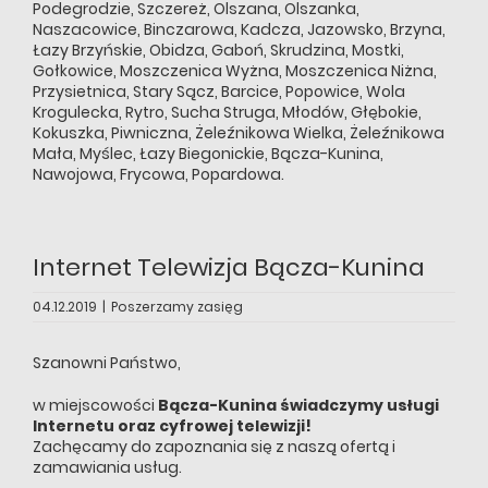
Podegrodzie
,
Szczereż
,
Olszana
,
Olszanka
,
Naszacowice
,
Binczarowa
,
Kadcza
,
Jazowsko
,
Brzyna
,
Łazy Brzyńskie
,
Obidza
,
Gaboń
,
Skrudzina
,
Mostki
,
Gołkowice
,
Moszczenica Wyżna
,
Moszczenica Niżna
,
Przysietnica
,
Stary Sącz
,
Barcice
,
Popowice
,
Wola
Krogulecka
,
Rytro
,
Sucha Struga
,
Młodów
,
Głębokie
,
Kokuszka
,
Piwniczna
,
Żeleźnikowa Wielka
,
Żeleźnikowa
Mała
,
Myślec
,
Łazy Biegonickie
,
Bącza-Kunina
,
Nawojowa
,
Frycowa
,
Popardowa
.
Internet Telewizja Bącza-Kunina
04.12.2019
|
Poszerzamy zasięg
Szanowni Państwo,
w miejscowości
Bącza-Kunina świadczymy usługi
Internetu oraz cyfrowej telewizji!
Zachęcamy do zapoznania się z naszą ofertą i
zamawiania usług.