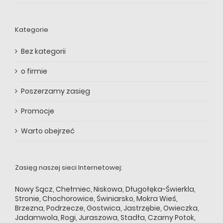
Kategorie
Bez kategorii
o firmie
Poszerzamy zasięg
Promocje
Warto obejrzeć
Zasięg naszej sieci Internetowej:
Nowy Sącz
,
Chełmiec
,
Niskowa
,
Długołęka-Świerkla
,
Stronie
,
Chochorowice
,
Świniarsko
,
Mokra Wieś
,
Brzezna
,
Podrzecze
,
Gostwica
,
Jastrzębie
,
Owieczka
,
Jadamwola
,
Rogi
,
Juraszowa
,
Stadła
,
Czarny Potok
,